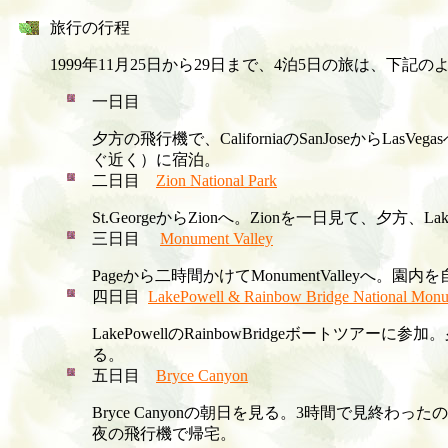
旅行の行程
1999年11月25日から29日まで、4泊5日の旅は、
一日目
夕方の飛行機で、CaliforniaのSanJoseからLasV
ぐ近く）に宿泊。
二日目
Zion National Park
St.GeorgeからZionへ。Zionを一日見て、夕方、La
三日目
Monument Valley
Pageから二時間かけてMonumentValleyへ。
四日目
LakePowell & Rainbow Bridge National Mon
LakePowellのRainbowBridgeボートツアーに
る。
五日目
Bryce Canyon
Bryce Canyonの朝日を見る。3時間で見終わった
夜の飛行機で帰宅。